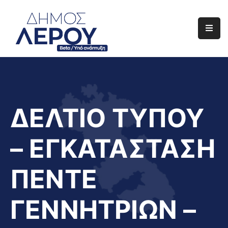
Αρχική
Ο
Δήμος
Ενημέρωση
ΔΕΛΤΙΟ ΤΥΠΟΥ
Διαφάνεια
– ΕΓΚΑΤΑΣΤΑΣΗ
Το
Νησί
ΠΕΝΤΕ
Μας
Έργα
ΓΕΝΝΗΤΡΙΩΝ –