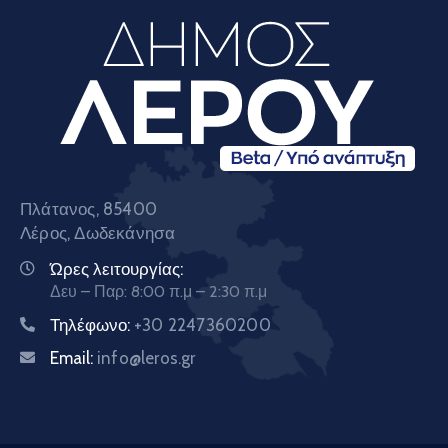
Πλάτανος, 85400
Λέρος, Δωδεκάνησα
Ώρες λειτουργίας:
Δευ – Παρ: 8:00 π.μ – 2:30 π.μ
Τηλέφωνο:
+30 2247360200
Email:
info@leros.gr