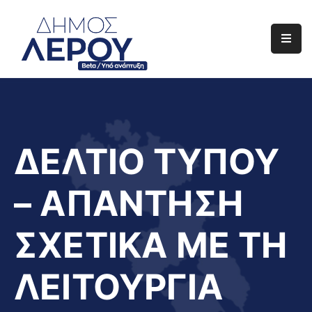
Αρχική
Ο
Δήμος
Ενημέρωση
ΔΕΛΤΙΟ ΤΥΠΟΥ
Διαφάνεια
– ΑΠΑΝΤΗΣΗ
Το
Νησί
ΣΧΕΤΙΚΑ ΜΕ ΤΗ
Μας
Έργα
ΛΕΙΤΟΥΡΓΙΑ