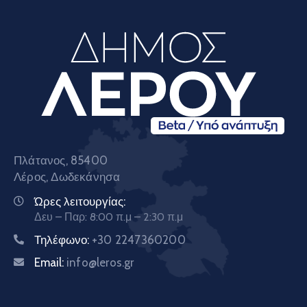
Πλάτανος, 85400
Λέρος, Δωδεκάνησα
Ώρες λειτουργίας:
Δευ – Παρ: 8:00 π.μ – 2:30 π.μ
Τηλέφωνο:
+30 2247360200
Email:
info@leros.gr