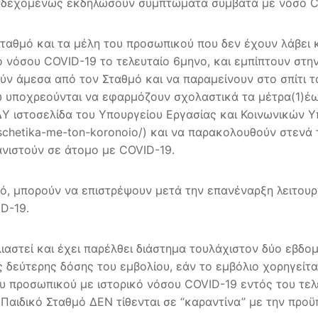
 ενδεχομένως εκδηλώσουν συμπτώματα συμβατά με νόσο C
Σταθμό και τα μέλη του προσωπικού που δεν έχουν λάβει
ό νόσου COVID-19 το τελευταίο 6μηνο, και εμπίπτουν στ
ν άμεσα από τον Σταθμό και να παραμείνουν στο σπίτι το
υποχρεούνται να εφαρμόζουν σχολαστικά τα μέτρα(1)έως
ιστοσελίδα του Υπουργείου Εργασίας και Κοινωνικών Υποθ
-schetika-me-ton-koronoio/) και να παρακολουθούν στενά 
νιστούν σε άτομο με COVID-19.
μό, μπορούν να επιστρέψουν μετά την επανέναρξη λειτουρ
ID-19.
αστεί και έχει παρέλθει διάστημα τουλάχιστον δύο εβδ
δεύτερης δόσης του εμβολίου, εάν το εμβόλιο χορηγείται
ου προσωπικού με ιστορικό νόσου COVID-19 εντός του τε
ιδικό Σταθμό ΔΕΝ τίθενται σε “καραντίνα” με την προϋ