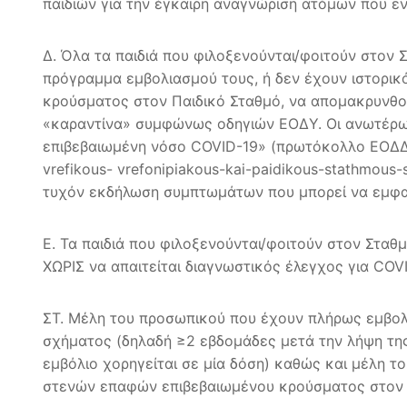
παιδιών για την έγκαιρη αναγνώριση ατόμων που
Δ. Όλα τα παιδιά που φιλοξενούνται/φοιτούν στον 
πρόγραμμα εμβολιασμού τους, ή δεν έχουν ιστορικ
κρούσματος στον Παιδικό Σταθμό, να απομακρυνθού
«καραντίνα» συμφώνως οδηγιών ΕΟΔΥ. Οι ανωτέρω 
επιβεβαιωμένη νόσο COVID-19» (πρωτόκολλο ΕΟΔΔΥ 
vrefikous- vrefonipiakous-kai-paidikous-stathmous
τυχόν εκδήλωση συμπτωμάτων που μπορεί να εμφα
Ε. Τα παιδιά που φιλοξενούνται/φοιτούν στον Σταθ
ΧΩΡΙΣ να απαιτείται διαγνωστικός έλεγχος για COV
ΣΤ. Μέλη του προσωπικού που έχουν πλήρως εμβολι
σχήματος (δηλαδή ≥2 εβδομάδες μετά την λήψη της 
εμβόλιο χορηγείται σε μία δόση) καθώς και μέλη τ
στενών επαφών επιβεβαιωμένου κρούσματος στον Πα