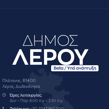
Πλάτανος, 85400
Λέρος, Δωδεκάνησα
Ώρες λειτουργίας:
Δευ – Παρ: 8:00 π.μ – 2:30 π.μ
Τηλέφωνο:
+30 2247360200