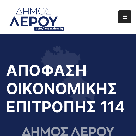
Αρχική
Ο
Δήμος
Ενημέρωση
ΑΠΟΦΑΣΗ
Διαφάνεια
ΟΙΚΟΝΟΜΙΚΗΣ
Το
Νησί
ΕΠΙΤΡΟΠΗΣ 114
Μας
Έργα