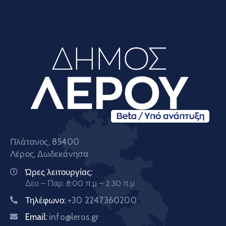
Πλάτανος, 85400
Λέρος, Δωδεκάνησα
Ώρες λειτουργίας:
Δευ – Παρ: 8:00 π.μ – 2:30 π.μ
Τηλέφωνο:
+30 2247360200
Email:
info@leros.gr