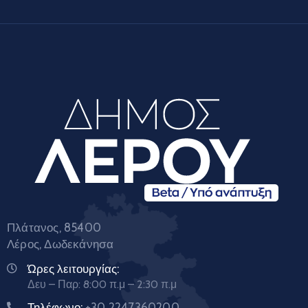
Πλάτανος, 85400
Λέρος, Δωδεκάνησα
Ώρες λειτουργίας:
Δευ – Παρ: 8:00 π.μ – 2:30 π.μ
Τηλέφωνο:
+30 2247360200