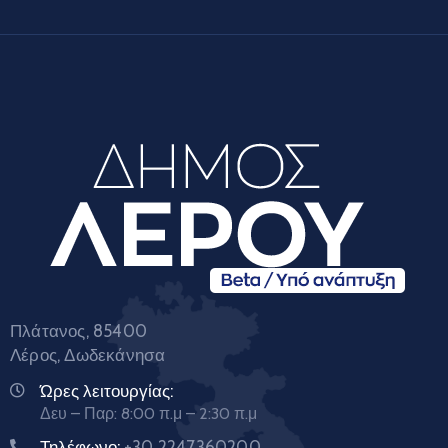
Πλάτανος, 85400
Λέρος, Δωδεκάνησα
Ώρες λειτουργίας:
Δευ – Παρ: 8:00 π.μ – 2:30 π.μ
Τηλέφωνο:
+30 2247360200