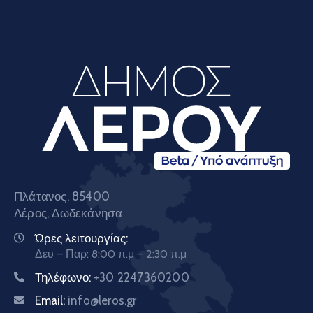
Πλάτανος, 85400
Λέρος, Δωδεκάνησα
Ώρες λειτουργίας:
Δευ – Παρ: 8:00 π.μ – 2:30 π.μ
Τηλέφωνο:
+30 2247360200
Email:
info@leros.gr