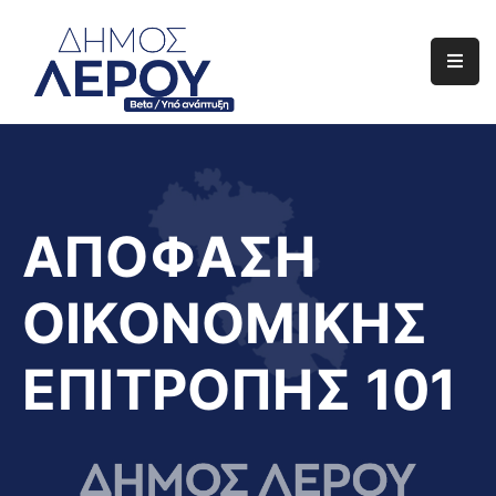
Αρχική
Ο
Δήμος
Ενημέρωση
ΑΠΟΦΑΣΗ
Διαφάνεια
ΟΙΚΟΝΟΜΙΚΗΣ
Το
Νησί
ΕΠΙΤΡΟΠΗΣ 101
Μας
Έργα