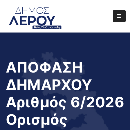
Αρχική
Ο
Δήμος
Ενημέρωση
ΑΠΟΦΑΣΗ
Διαφάνεια
ΔΗΜΑΡΧΟΥ
Το
Νησί
Αριθμός 6/2026
Μας
Έργα
Ορισμός