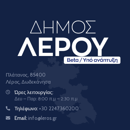
Πλάτανος, 85400
Λέρος, Δωδεκάνησα
Ώρες λειτουργίας:
Δευ – Παρ: 8:00 π.μ – 2:30 π.μ
Τηλέφωνο:
+30 2247360200
Email:
info@leros.gr