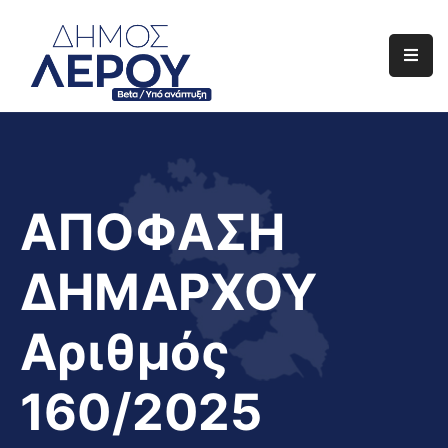
Αρχική
Ο
Δήμος
Ενημέρωση
ΑΠΟΦΑΣΗ
Διαφάνεια
ΔΗΜΑΡΧΟΥ
Το
Νησί
Αριθμός
Μας
Έργα
160/2025