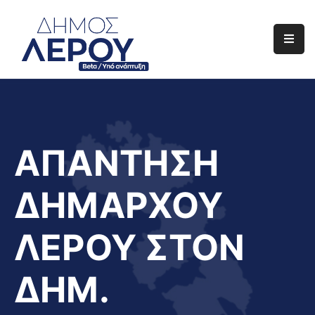
Αρχική
Ο
Δήμος
Ενημέρωση
ΑΠΑΝΤΗΣΗ
Διαφάνεια
ΔΗΜΑΡΧΟΥ
Το
Νησί
ΛΕΡΟΥ ΣΤΟΝ
Μας
Έργα
ΔΗΜ.