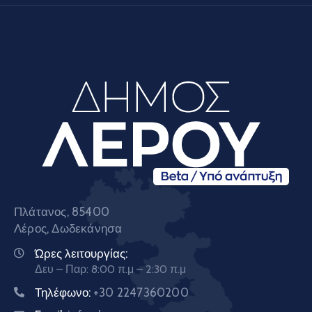
Πλάτανος, 85400
Λέρος, Δωδεκάνησα
Ώρες λειτουργίας:
Δευ – Παρ: 8:00 π.μ – 2:30 π.μ
Τηλέφωνο:
+30 2247360200