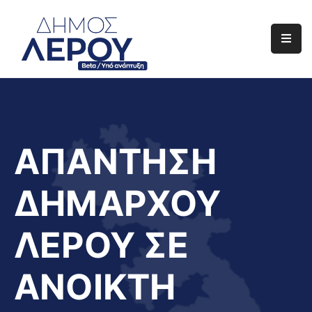
Αρχική
Ο
Δήμος
Ενημέρωση
ΑΠΑΝΤΗΣΗ
Διαφάνεια
ΔΗΜΑΡΧΟΥ
Το
Νησί
ΛΕΡΟΥ ΣΕ
Μας
Έργα
ΑΝΟΙΚΤΗ