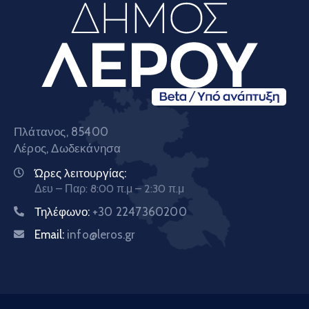
Πλάτανος, 85400
Λέρος, Δωδεκάνησα
Ώρες λειτουργίας:
Δευ – Παρ: 8:00 π.μ – 2:30 π.μ
Τηλέφωνο:
+30 2247360200
Email:
info@leros.gr