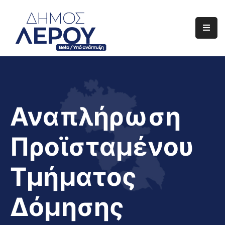
Αρχική
Ο
Δήμος
Ενημέρωση
Αναπλήρωση
Διαφάνεια
Προϊσταμένου
Το
Νησί
Τμήματος
Μας
Έργα
Δόμησης