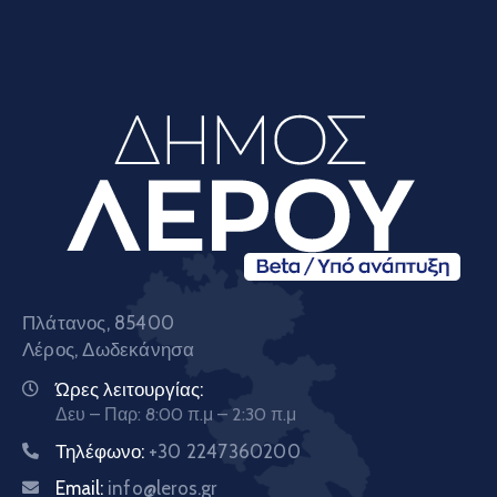
Πλάτανος, 85400
Λέρος, Δωδεκάνησα
Ώρες λειτουργίας:
Δευ – Παρ: 8:00 π.μ – 2:30 π.μ
Τηλέφωνο:
+30 2247360200
Email:
info@leros.gr