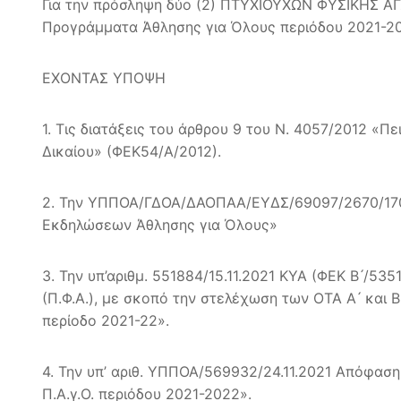
Για την πρόσληψη δύο (2) ΠΤΥΧΙΟΥΧΩΝ ΦΥΣΙΚΗΣ ΑΓΩ
Προγράμματα Άθλησης για Όλους περιόδου 2021-2
ΕΧΟΝΤΑΣ ΥΠΟΨΗ
1. Τις διατάξεις του άρθρου 9 του Ν. 4057/2012 
Δικαίου» (ΦΕΚ54/Α/2012).
2. Την ΥΠΠΟΑ/ΓΔΟΑ/ΔΑΟΠΑΑ/ΕΥΔΣ/69097/2670/170/7
Εκδηλώσεων Άθλησης για Όλους»
3. Την υπ’αριθμ. 551884/15.11.2021 ΚΥΑ (ΦΕΚ Β ́/
(Π.Φ.Α.), με σκοπό την στελέχωση των ΟΤΑ Α ́ και
περίοδο 2021-22».
4. Την υπ’ αριθ. ΥΠΠΟΑ/569932/24.11.2021 Απόφασ
Π.Α.γ.Ο. περιόδου 2021-2022».