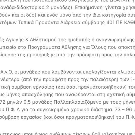
μονάδα-διδακτορικό 2 μονάδες). Επισήμανση: γίνεται χρή
ύν και οι δύο) και ενός μόνο από την ίδια κατηγορία αυ
ατόμων Τυπικά Προσόντα Διάρκεια σύμβασης 401 ΠΕ Κ
κής Αγωγής & Αθλητισμού της ημεδαπής ή αναγνωρισμένη
εμπειρία στα Προγράμματα Άθλησης για Όλους που αποκτή
σίευσης της προκήρυξης από την πρόσφατη προς την παλα
.γ.Ο. οι μονάδες που λαμβάνονται υπολογίζονται κλιμακω
ενέστερα (από την πρόσφατη προς την παλαιότερη) των 
ική σύμβαση εργασίας (και όσοι πραγματοποιήθηκαν) του 
υς μήνες απασχόλησης που αναφέρονται στη σχετική σύμ
 – 72 μηνών 0,5 μονάδες Πολλαπλασιαζόμενο με τους μήν
ου Π.Φ. Α για το συγκεκριμένο χρονικό διάστημα. 73 – 9
ύμβαση εργασίας (και όσοι πραγματοποιήθηκαν) του Π.Φ. 
λύτεκνος υποψήφιος ανήλικων τέκνων βαθμολογείται με 