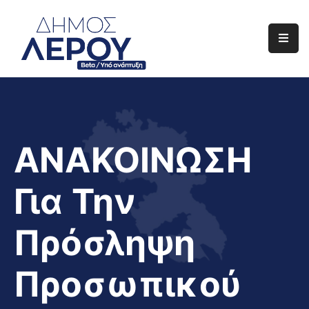
Αρχική
Ο
Δήμος
Ενημέρωση
ΑΝΑΚΟΙΝΩΣΗ
Διαφάνεια
Για Την
Το
Νησί
Πρόσληψη
Μας
Έργα
Προσωπικού