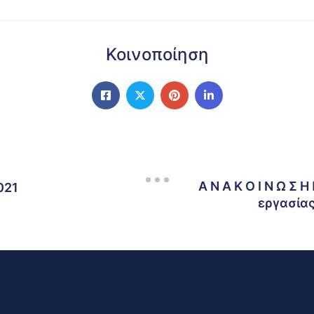
Κοινοποίηση
Α Ν Α Κ Ο Ι Ν Ω 
021
εργασίας