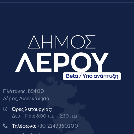
Πλάτανος, 85400
Λέρος, Δωδεκάνησα
Ώρες λειτουργίας:
Δευ – Παρ: 8:00 π.μ – 2:30 π.μ
Τηλέφωνο:
+30 2247360200