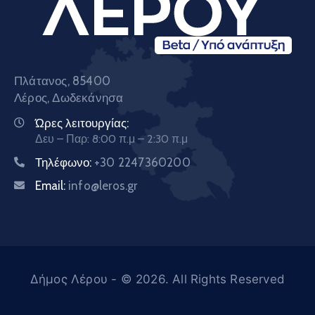
Πλάτανος, 85400
Λέρος, Δωδεκάνησα
Ώρες λειτουργίας:
Δευ – Παρ: 8:00 π.μ – 2:30 π.μ
Τηλέφωνο:
+30 2247360200
Email:
info@leros.gr
Δήμος Λέρου
- © 2026. All Rights Reserved