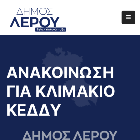
Αρχική
Ο
Δήμος
Ενημέρωση
ΑΝΑΚΟΙΝΩΣΗ
Διαφάνεια
ΓΙΑ ΚΛΙΜΑΚΙΟ
Το
Νησί
ΚΕΔΔΥ
Μας
Έργα