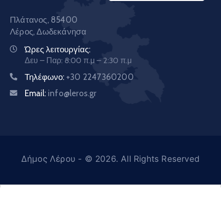
Πλάτανος, 85400
Λέρος, Δωδεκάνησα
Ώρες λειτουργίας:
Δευ – Παρ: 8:00 π.μ – 2:30 π.μ
Τηλέφωνο:
+30 2247360200
Email:
info@leros.gr
Δήμος Λέρου
- © 2026. All Rights Reserved
Ελληνικά