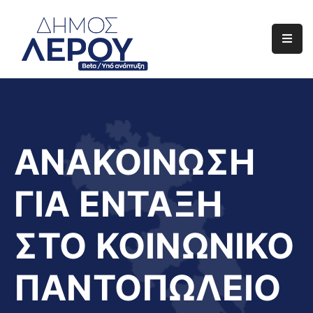
Αρχική
Ο
Δήμος
Ενημέρωση
ΑΝΑΚΟΙΝΩΣΗ
Διαφάνεια
ΓΙΑ ΕΝΤΑΞΗ
Το
Νησί
ΣΤΟ ΚΟΙΝΩΝΙΚΟ
Μας
Έργα
ΠΑΝΤΟΠΩΛΕΙΟ