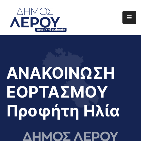
Αρχική
Ο
Δήμος
Ενημέρωση
ΑΝΑΚΟΙΝΩΣΗ
Διαφάνεια
ΕΟΡΤΑΣΜΟΥ
Το
Νησί
Προφήτη Ηλία
Μας
Έργα