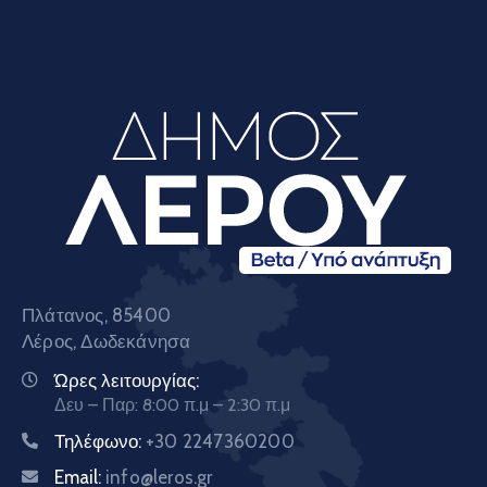
Πλάτανος, 85400
Λέρος, Δωδεκάνησα
Ώρες λειτουργίας:
Δευ – Παρ: 8:00 π.μ – 2:30 π.μ
Τηλέφωνο:
+30 2247360200
Email:
info@leros.gr