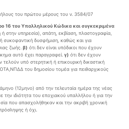
λήλους του πρώτου μέρους του ν. 3584/07
θρο 16 του Υπαλληλικού Κώδικα και συγκεκριμένα
 ή στην υπηρεσία), απάτη, εκβίαση, πλαστογραφία,
πή συκοφαντική δυσφήμιση, καθώς και για
ιας ζωής.
β)
ότι δεν είναι υπόδικοι που έχουν
ίκημα αυτό έχει παραγραφεί.
γ)
ότι δεν έχουν
εν τελούν υπό στερητική ή επικουρική δικαστική
 ΟΤΑ,ΝΠΔΔ του δημοσίου τομέα για πειθαρχικούς
μηνο (12μηνο) από την τελευταία ημέρα της νέας
 την ιδιότητα του εποχιακού υπαλλήλου ή για την
σία που απασχολήθηκαν και την ακριβή χρονική
υμα πρόσληψης ή όχι.