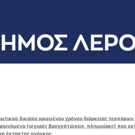
ιωτικού
δικαίου ορισμένου χρόνου διάρκειας τεσσάρων
αινόμενα (ισχυρές βροχοπτώσεις, πλημμύρες) που εκδ
ση έκτακτης ανάγκης.