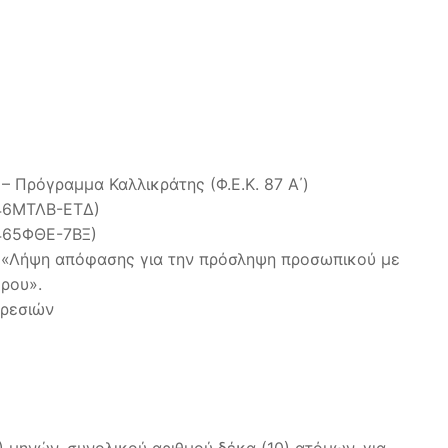
– Πρόγραμμα Καλλικράτης (Φ.Ε.Κ. 87 Α΄)
Δ46ΜΤΛΒ-ΕΤΔ)
Κ465ΦΘΕ-7ΒΞ)
 ««Λήψη απόφασης για την πρόσληψη προσωπικού με
ρου».
ηρεσιών