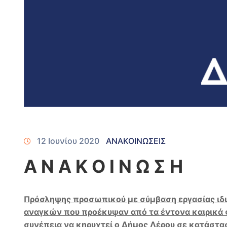
12 Ιουνίου 2020
ΑΝΑΚΟΙΝΩΣΕΙΣ
Α Ν Α Κ Ο Ι Ν Ω Σ Η
Πρόσληψης προσωπικού με σύμβαση εργασίας ιδ
αναγκών που προέκυψαν από τα έντονα καιρικά φ
συνέπεια να κηρυχτεί ο Δήμος Λέρου σε κατάστα