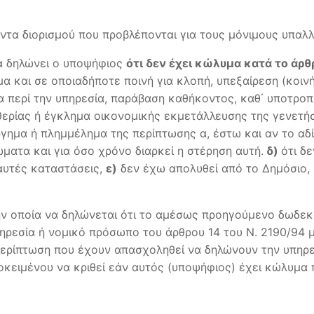
όντα διορισμού που προβλέπονται για τους μόνιμους υπαλ
α δηλώνει ο υποψήφιος
ότι δεν έχει κώλυμα κατά το άρ
α και σε οποιαδήποτε ποινή για κλοπή, υπεξαίρεση (κοινή
ία περί την υπηρεσία, παράβαση καθήκοντος, καθ΄ υποτρο
ερίας ή έγκλημα οικονομικής εκμετάλλευσης της γενετήσ
γημα ή πλημμέλημα της περίπτωσης α, έστω και αν το αδ
ώματα και για όσο χρόνο διαρκεί η στέρηση αυτή.
δ)
ότι δ
 αυτές καταστάσεις,
ε)
δεν έχω απολυθεί από το Δημόσιο,
ν οποία να δηλώνεται ότι το αμέσως προηγούμενο δωδεκά
ρεσία ή νομικό πρόσωπο του άρθρου 14 του Ν. 2190/94 με
ερίπτωση που έχουν απασχοληθεί να δηλώνουν την υπηρε
προκειμένου να κριθεί εάν αυτός (υποψήφιος) έχει κώλ