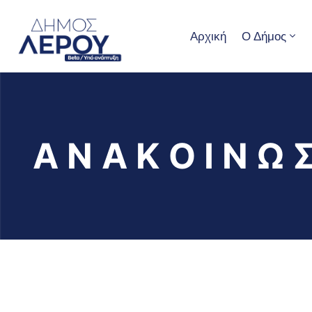
Αρχική
Ο Δήμος
Α Ν Α Κ Ο Ι Ν Ω 