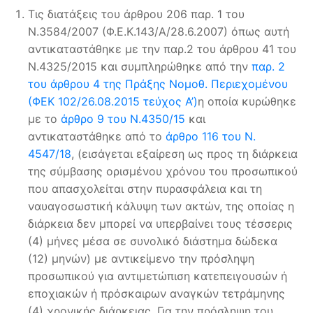
Tις διατάξεις του άρθρου 206 παρ. 1 του
Ν.3584/2007 (Φ.Ε.Κ.143/Α/28.6.2007) όπως αυτή
αντικαταστάθηκε με την παρ.2 του άρθρου 41 του
Ν.4325/2015 και συμπληρώθηκε από την
παρ. 2
του άρθρου 4 της Πράξης Νομοθ. Περιεχομένου
(ΦΕΚ 102/26.08.2015 τεύχος Α’)
η οποία κυρώθηκε
με το
άρθρο 9 του Ν.4350/15
και
αντικαταστάθηκε από το
άρθρο 116 του Ν.
4547/18
, (εισάγεται εξαίρεση ως προς τη διάρκεια
της σύμβασης ορισμένου χρόνου του προσωπικού
που απασχολείται στην πυρασφάλεια και τη
ναυαγοσωστική κάλυψη των ακτών, της οποίας η
διάρκεια δεν μπορεί να υπερβαίνει τους τέσσερις
(4) μήνες μέσα σε συνολικό διάστημα δώδεκα
(12) μηνών) με αντικείμενο την πρόσληψη
προσωπικού για αντιμετώπιση κατεπειγουσών ή
εποχιακών ή πρόσκαιρων αναγκών τετράμηνης
(4) χρονικής διάρκειας. Για την πρόσληψη του