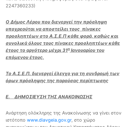
2247360233)
O Δήμος Λέρου που διενεργεί την πρόσληψη
υποχρεούται να αποστείλει τους πίνακες
προσληπτέων στο Α.Σ.Ε.Π κάθε φορά, καθώς και
συνολικά όλους τους πίνακες προσληπτέων κάθε
η
έτους το αργότερο μέχρι 31
Ιανουαρίου του
επόμενου έτους.
Το Α.Σ.Ε.Π. διενεργεί έλεγχο για τη συνδρομή των
όρων πρόσληψης της παρούσας περίπτωσης
Ε. ΔΗΜΟΣΙΕΥΣΗ ΤΗΣ ΑΝΑΚΟΙΝΩΣΗΣ
Ανάρτηση ολόκληρης της Ανακοίνωσης να γίνει στον
ιστότοπο
www.diavgeia.gov.gr
, στο χώρο
ανακοινώσεων του Δημοτικού Καταστήματος Λέρου,