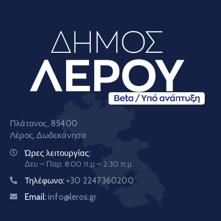
Πλάτανος, 85400
Λέρος, Δωδεκάνησα
Ώρες λειτουργίας:
Δευ – Παρ: 8:00 π.μ – 2:30 π.μ
Τηλέφωνο:
+30 2247360200
Email:
info@leros.gr