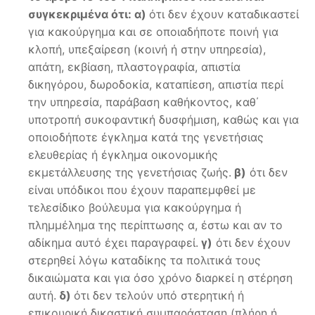
συγκεκριμένα ότι: α)
ότι δεν έχουν καταδικαστεί
για κακούργημα και σε οποιαδήποτε ποινή για
κλοπή, υπεξαίρεση (κοινή ή στην υπηρεσία),
απάτη, εκβίαση, πλαστογραφία, απιστία
δικηγόρου, δωροδοκία, καταπίεση, απιστία περί
την υπηρεσία, παράβαση καθήκοντος, καθ΄
υποτροπή συκοφαντική δυσφήμιση, καθώς και για
οποιοδήποτε έγκλημα κατά της γενετήσιας
ελευθερίας ή έγκλημα οικονομικής
εκμετάλλευσης της γενετήσιας ζωής.
β)
ότι δεν
είναι υπόδικοι που έχουν παραπεμφθεί με
τελεσίδικο βούλευμα για κακούργημα ή
πλημμέλημα της περίπτωσης α, έστω και αν το
αδίκημα αυτό έχει παραγραφεί.
γ)
ότι δεν έχουν
στερηθεί λόγω καταδίκης τα πολιτικά τους
δικαιώματα και για όσο χρόνο διαρκεί η στέρηση
αυτή.
δ)
ότι δεν τελούν υπό στερητική ή
επικουρική δικαστική συμπαράσταση (πλήρη ή