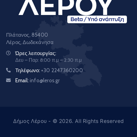
Πλάτανος, 85400
Λέρος, Δωδεκάνησα
Ώρες λειτουργίας:
Δευ – Παρ: 8:00 π.μ – 2:30 π.μ
Τηλέφωνο:
+30 2247360200
Email:
info@leros.gr
Δήμος Λέρου
- © 2026. All Rights Reserved