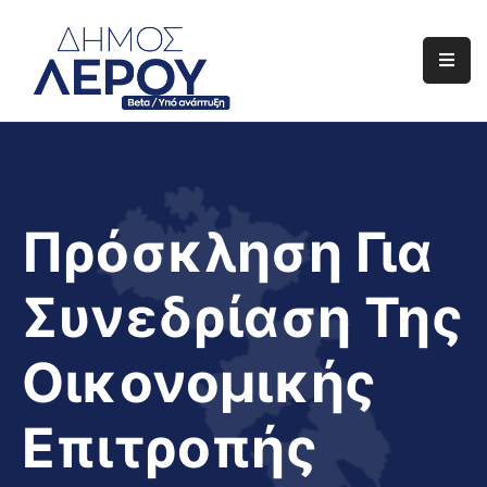
Αρχική
Ο
Δήμος
Ενημέρωση
Πρόσκληση Για
Διαφάνεια
Συνεδρίαση Της
Το
Νησί
Οικονομικής
Μας
Έργα
Επιτροπής