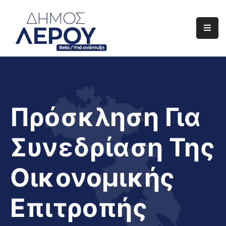
Αρχική
Ο
Δήμος
Ενημέρωση
Πρόσκληση Για
Διαφάνεια
Συνεδρίαση Της
Το
Νησί
Οικονομικής
Μας
Έργα
Επιτροπής