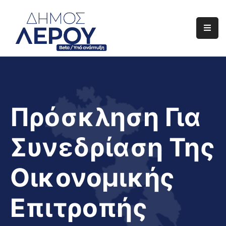
Αρχική
Ο
Δήμος
Ενημέρωση
Πρόσκληση Για
Διαφάνεια
Συνεδρίαση Της
Το
Νησί
Οικονομικής
Μας
Έργα
Επιτροπής