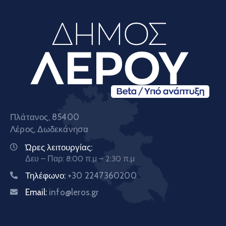
Πλάτανος, 85400
Λέρος, Δωδεκάνησα
Ώρες λειτουργίας:
Δευ – Παρ: 8:00 π.μ – 2:30 π.μ
Τηλέφωνο:
+30 2247360200
Email:
info@leros.gr