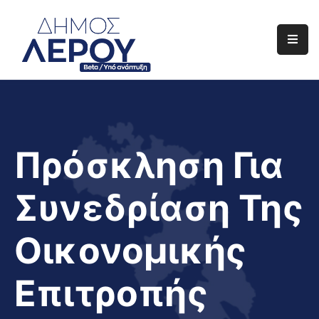
Αρχική
Ο
Δήμος
Ενημέρωση
Πρόσκληση Για
Διαφάνεια
Συνεδρίαση Της
Το
Νησί
Οικονομικής
Μας
Έργα
Επιτροπής