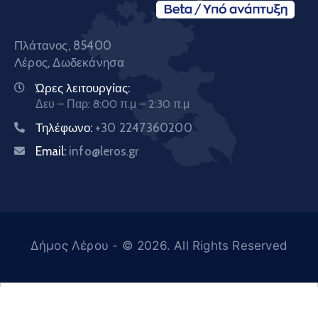
Πλάτανος, 85400
Λέρος, Δωδεκάνησα
Ώρες λειτουργίας:
Δευ – Παρ: 8:00 π.μ – 2:30 π.μ
Τηλέφωνο:
+30 2247360200
Email:
info@leros.gr
Δήμος Λέρου
- © 2026. All Rights Reserved
Ελληνικά