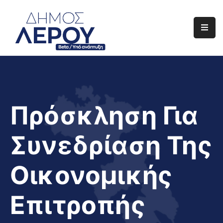
Αρχική
Ο
Δήμος
Ενημέρωση
Πρόσκληση Για
Διαφάνεια
Συνεδρίαση Της
Το
Νησί
Οικονομικής
Μας
Έργα
Επιτροπής