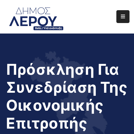
Αρχική
Ο
Δήμος
Ενημέρωση
Πρόσκληση Για
Διαφάνεια
Συνεδρίαση Της
Το
Νησί
Οικονομικής
Μας
Έργα
Επιτροπής