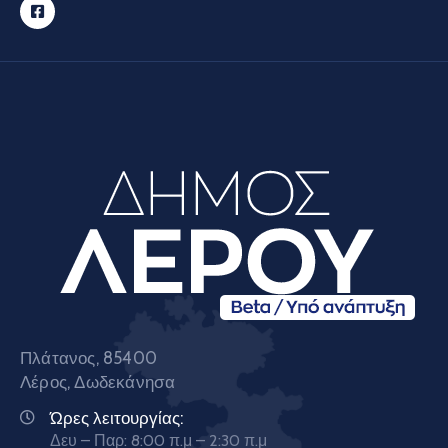
Πλάτανος, 85400
Λέρος, Δωδεκάνησα
Ώρες λειτουργίας:
Δευ – Παρ: 8:00 π.μ – 2:30 π.μ