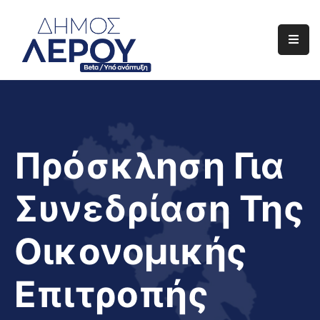
Αρχική
Ο
Δήμος
Ενημέρωση
Πρόσκληση Για
Διαφάνεια
Συνεδρίαση Της
Το
Νησί
Οικονομικής
Μας
Έργα
Επιτροπής