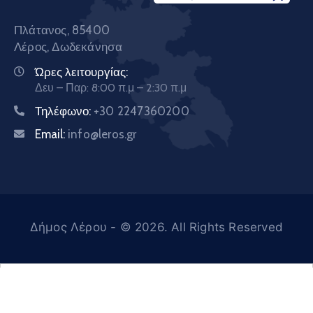
Πλάτανος, 85400
Λέρος, Δωδεκάνησα
Ώρες λειτουργίας:
Δευ – Παρ: 8:00 π.μ – 2:30 π.μ
Τηλέφωνο:
+30 2247360200
Email:
info@leros.gr
Δήμος Λέρου
- © 2026. All Rights Reserved
Ελληνικά