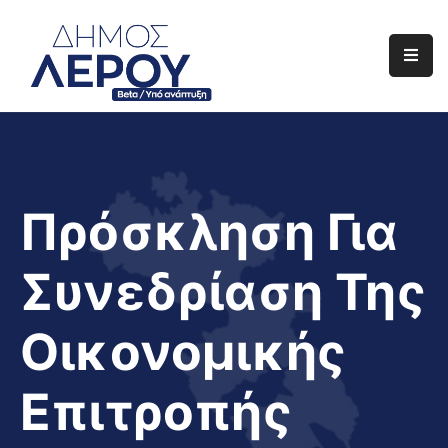
Αρχική
Ο
Δήμος
Ενημέρωση
Πρόσκληση Για
Διαφάνεια
Συνεδρίαση Της
Το
Νησί
Οικονομικής
Μας
Έργα
Επιτροπής