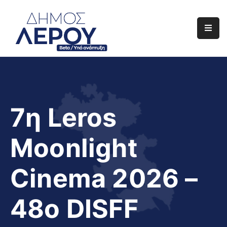
Αρχική
Ο
Δήμος
Ενημέρωση
7η Leros
Διαφάνεια
Moonlight
Το
Νησί
Cinema 2026 –
Μας
Έργα
48ο DISFF