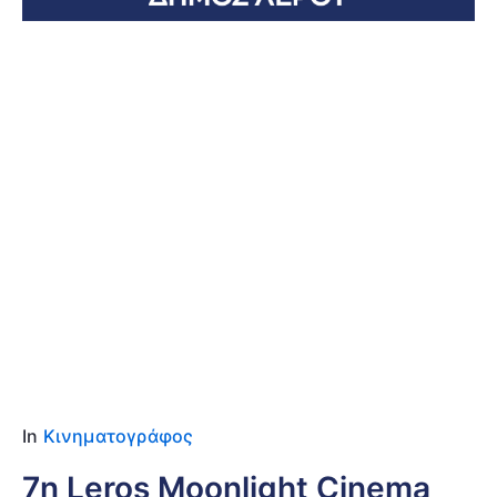
Date
4 Ιουλίου 2026
Location
Πλάτανος – Αίθριος χώρος ΚΕΠΕΑ
Λέρου Άρτεμις
In
Κινηματογράφος
7η Leros Moonlight Cinema